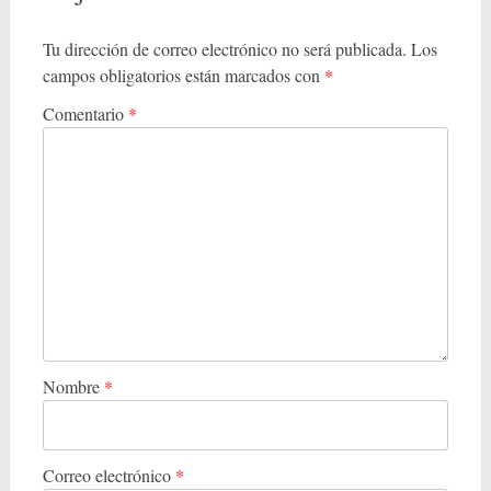
e
g
Tu dirección de correo electrónico no será publicada.
Los
campos obligatorios están marcados con
*
a
c
Comentario
*
i
ó
n
d
e
l
a
Nombre
*
e
n
t
Correo electrónico
*