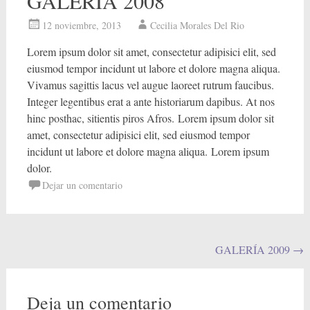
GALERÍA 2008
12 noviembre, 2013
Cecilia Morales Del Rio
Lorem ipsum dolor sit amet, consectetur adipisici elit, sed
eiusmod tempor incidunt ut labore et dolore magna aliqua.
Vivamus sagittis lacus vel augue laoreet rutrum faucibus.
Integer legentibus erat a ante historiarum dapibus. At nos
hinc posthac, sitientis piros Afros. Lorem ipsum dolor sit
amet, consectetur adipisici elit, sed eiusmod tempor
incidunt ut labore et dolore magna aliqua. Lorem ipsum
dolor.
Dejar un comentario
N
GALERÍA 2009
→
a
v
Deja un comentario