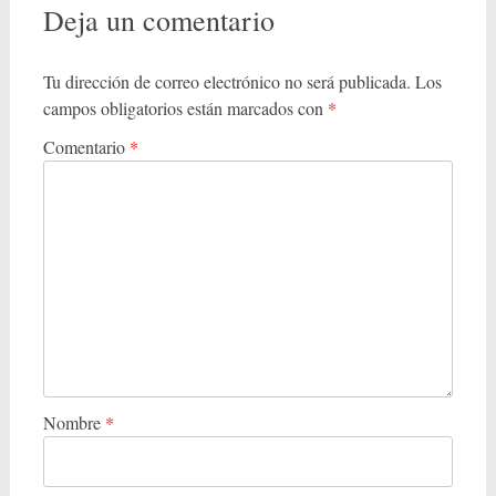
v
Deja un comentario
e
g
Tu dirección de correo electrónico no será publicada.
Los
campos obligatorios están marcados con
*
a
c
Comentario
*
i
ó
n
d
e
l
a
Nombre
*
e
n